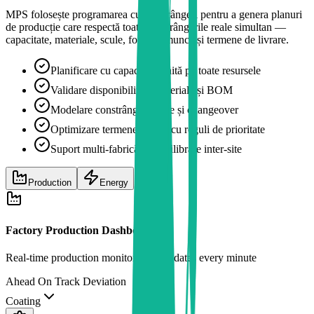
MPS folosește programarea cu constrângeri pentru a genera planuri
de producție care respectă toate constrângerile reale simultan —
capacitate, materiale, scule, forță de muncă și termene de livrare.
Planificare cu capacitate finită pe toate resursele
Validare disponibilitate materiale și BOM
Modelare constrângeri scule și changeover
Optimizare termene livrare cu reguli de prioritate
Suport multi-fabrică cu echilibrare inter-site
Production
Energy
Factory Production Dashboard
Real-time production monitoring • Updates every minute
Ahead
On Track
Deviation
Coating