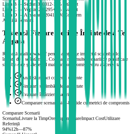
Linia B — Sudură
350
312
-11
%
Întârziat
Linia C — Vopsire
280
295
+
5
%
Avansat
Linia D — Ambalare
420
418
0
%
Conform
Analiză Scenarii
Testează Fiecare Decizie Înainte de a Te
Angaja
Rulează analize what-if pentru a înțelege impactul schimbărilor
înainte de a se întâmpla. Compară mai multe scenarii de planificare
side-by-side și alege cel mai bun compromis pentru afacerea ta.
Analiză impact comenzi urgente
Simulare schimbări de capacitate
Evaluare întârzieri materiale
Comparare scenarii side-by-side cu metrici de compromis
Comparare Scenarii
Scenariu
Livrare la Timp
Ore Suplimentare
Impact Cost
Utilizare
Referință
94%
12h
—
87%