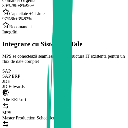
Comandă Urgentă
89%
28h
+8%
96%
Capacitate +1 Linie
97%
6h
+3%
82%
Recomandat
Integrări
Integrare cu Sistemele Tale
MPS se conectează seamless cu infrastructura IT existentă pentru un
flux de date complet
SAP
SAP ERP
JDE
JD Edwards
Alte ERP-uri
MPS
Master Production Scheduler