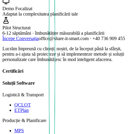
Demo Focalizat
Adaptat la complexitatea planificării tale
Pilot Structurat
6-12 săptămâni · îmbunătățire măsurabilă a planificării
Începe Conversația
office@share-it-smart.com · +40 736 909 455
Lucrăm împreună cu clienții noștri, de la început până la sfârșit,
pentru a-i ajuta să proiecteze și să implementeze metode și soluții
personalizate care îmbunătățesc în mod inteligent afacerea.
Certificări
Soluții Software
Logistică & Transport
QCLOT
ETPlan
Producție & Planificare
MPS