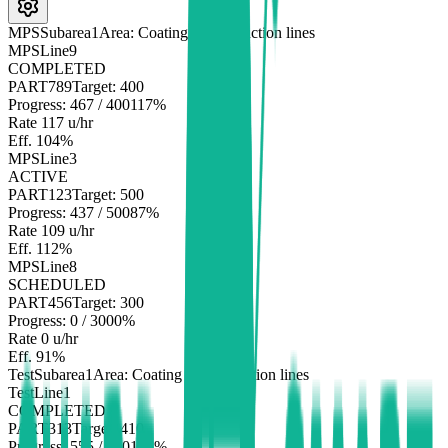
MPSSubarea1
Area: Coating • 3 production lines
MPSLine9
COMPLETED
PART789
Target:
400
Progress:
467
/
400
117
%
Rate
117
u/hr
Eff.
104
%
MPSLine3
ACTIVE
PART123
Target:
500
Progress:
437
/
500
87
%
Rate
109
u/hr
Eff.
112
%
MPSLine8
SCHEDULED
PART456
Target:
300
Progress:
0
/
300
0
%
Rate
0
u/hr
Eff.
91
%
TestSubarea1
Area: Coating • 3 production lines
TestLine1
COMPLETED
PART313
Target:
410
Progress:
555
/
410
135
%