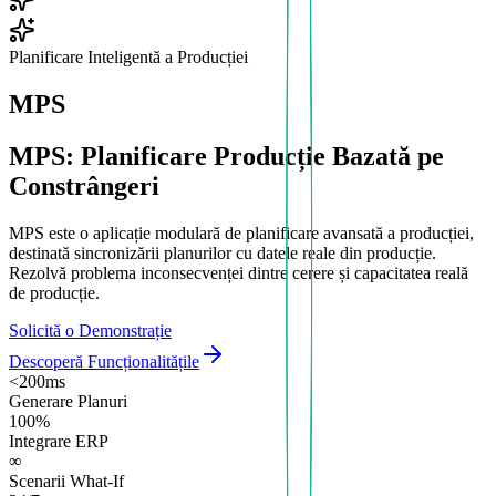
Planificare Inteligentă a Producției
MPS
MPS: Planificare Producție Bazată pe
Constrângeri
MPS este o aplicație modulară de planificare avansată a producției,
destinată sincronizării planurilor cu datele reale din producție.
Rezolvă problema inconsecvenței dintre cerere și capacitatea reală
de producție.
Solicită o Demonstrație
Descoperă Funcționalitățile
<200ms
Generare Planuri
100%
Integrare ERP
∞
Scenarii What-If