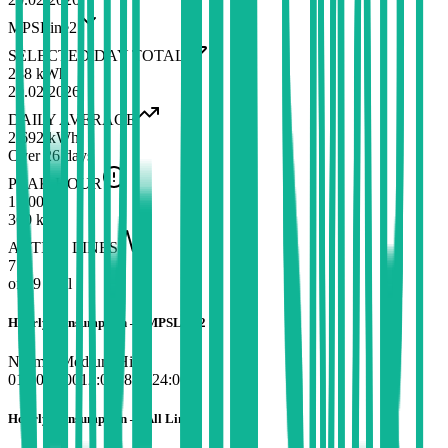
MPSLine2
SELECTED DAY TOTAL
288 kWh
20.02.2026
DAILY AVERAGE
2,692 kWh
Over 26 days
PEAK HOUR
15:00
360 kWh
ACTIVE LINES
7
of 19 total
Hourly Consumption — MPSLine2
Normal
Medium
High
01:00
06:00
12:00
18:00
24:00
Hourly Consumption — All Lines