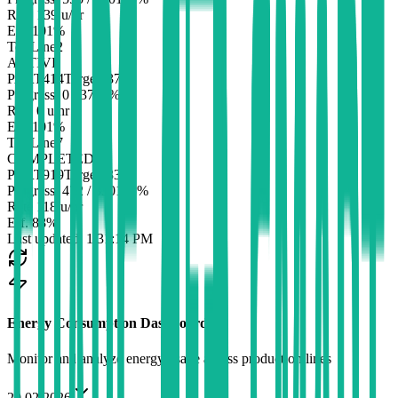
Rate
139
u/hr
Eff.
101
%
TestLine2
ACTIVE
PART414
Target:
370
Progress:
0
/
370
0
%
Rate
0
u/hr
Eff.
101
%
TestLine7
COMPLETED
PART919
Target:
330
Progress:
472
/
330
143
%
Rate
118
u/hr
Eff.
88
%
Last updated: 1:31:14 PM
Energy Consumption Dashboard
Monitor and analyze energy usage across production lines
20.02.2026