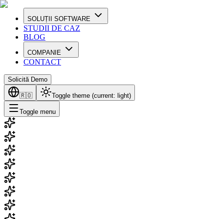
SOLUȚII SOFTWARE
STUDII DE CAZ
BLOG
COMPANIE
CONTACT
Solicită Demo
🇷🇴
Toggle theme (current:
light
)
Toggle menu